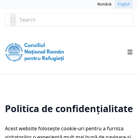
SKIP TO CONTENT
Română
English
Search
Politica de confidențialitate
Acest website folosește cookie-uri pentru a furniza
vizitatorilor o experiență mult mai bună de navigare și