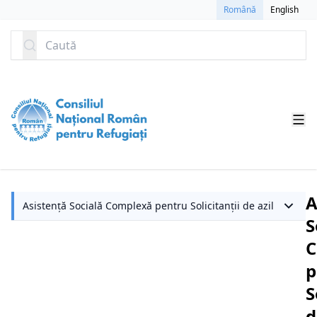
SARI LA CONȚINUT
Română
English
Caută
A
Asistență Socială Complexă pentru Solicitanții de azil
S
C
p
S
d