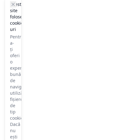
cookie_notice.clos3
Acest
site
folosește
cookie-
uri
Pentru
a-
ți
oferi
o
experiență
bună
de
navigare,
utilizăm
fișiere
de
tip
cookie.
Dacă
nu
ești