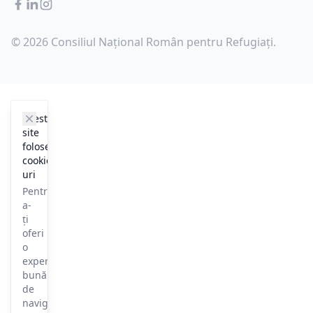
Facebook
LinkedIn
Instagram
© 2026 Consiliul Național Român pentru Refugiați.
cookie_notice.clos3
Acest
site
folosește
cookie-
uri
Pentru
a-
ți
oferi
o
experiență
bună
de
navigare,