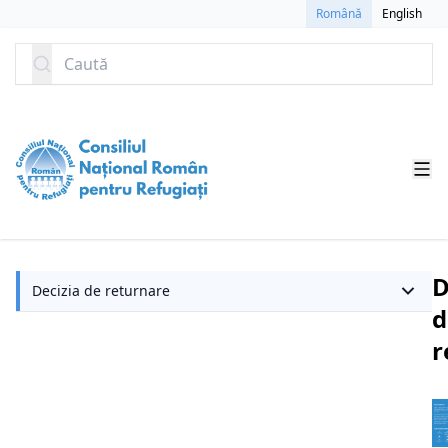
SARI LA CONȚINUT
Română
English
Caută
D
Decizia de returnare
d
r