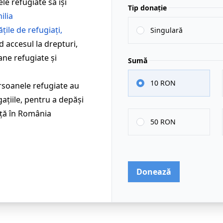
e refugiate să își
Tip donație
ilia
țile de refugiați
,
Singulară
d accesul la drepturi,
ne refugiate și
Sumă
10 RON
rsoanele refugiate au
gațiile, pentru a depăși
iață în România
50 RON
Donează