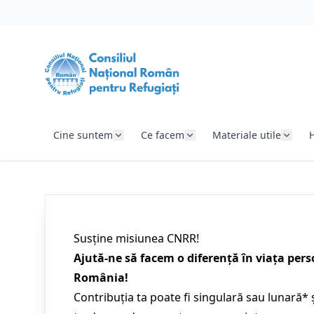
SARI LA CONȚINUT
Cine suntem
Ce facem
Materiale utile
Susține misiunea CNRR!
Ajută-ne să facem o diferență în viața pers
România!
Contribuția ta poate fi singulară sau lunară* 