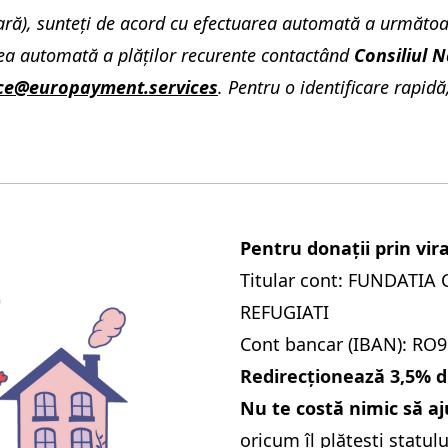
ră), sunteţi de acord cu efectuarea automată a următoarel
rea automată a plăţilor recurente contactând
Consiliul 
ice@europayment.services
. Pentru o identificare rapid
Pentru donații prin vi
Titular cont: FUNDATI
REFUGIATI
Cont bancar (IBAN): RO
Redirecționează 3,5% di
Nu te costă nimic să aju
oricum îl plătești statulu