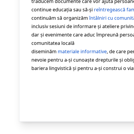
traducem documente care vor ajuta persoanel
continue educația sau să-și
reîntregească fam
continuăm să organizăm
întâlniri cu comunită
inclusiv sesiuni de informare și ateliere privin
dar și evenimente care aduc împreună persoa
comunitatea locală
diseminăm
materiale informative
, de care pe
nevoie pentru a-și cunoaște drepturile și obli
bariera lingvistică și pentru a-și construi o v