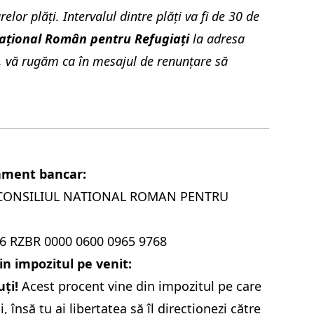
or plăţi. Intervalul dintre plăţi va fi de 30 de
Național Român pentru Refugiați
la adresa
ă, vă rugăm ca în mesajul de renunţare să
rament bancar:
A CONSILIUL NATIONAL ROMAN PENTRU
96 RZBR 0000 0600 0965 9768
n impozitul pe venit:
ți!
Acest procent vine din impozitul pe care
i, însă tu ai libertatea să îl directionezi către