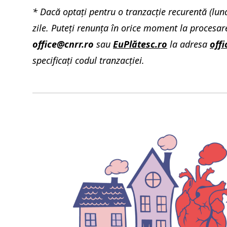
* Dacă optați pentru o tranzacție recurentă (luna
zile. Puteţi renunţa în orice moment la procesa
office@cnrr.ro
sau
EuPlătesc.ro
la adresa
off
specificaţi codul tranzacției.