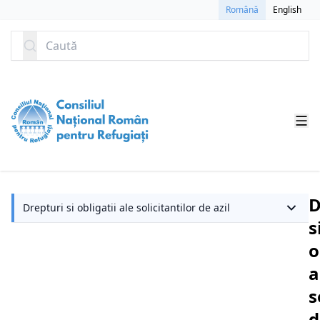
SARI LA CONȚINUT
Română
English
Caută
D
Drepturi si obligatii ale solicitantilor de azil
s
o
a
s
d