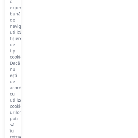
o
experiență
bună
de
navigare,
utilizăm
fișiere
de
tip
cookie.
Dacă
nu
ești
de
acord
cu
utilizarea
cookie-
urilor,
poți
să
îți
retragi