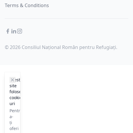
Terms & Conditions
Facebook
LinkedIn
Instagram
© 2026 Consiliul Național Român pentru Refugiați.
cookie_notice.clos3
Acest
site
folosește
cookie-
uri
Pentru
a-
ți
oferi