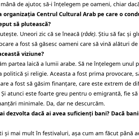
mână de ajutor, să-i înțelegem pe oameni, chiar dacă s
la organizația Centrul Cultural Arab pe care o con
eput să plutească?
utește. Uneori zic că se îneacă (
râde)
. Știu să fac și
care a fost să găsesc oameni care să vină alături de 
această viziune?
 partea laică a lumii arabe. Să ne înțelegem unul pe
 politică și religie. Aceasta a fost prima provocare,
are a fost să găsim finanțare, care este extrem de di
 Și atunci este foarte greu pentru o emigrantă, fie să
nanțări minimale. Da, dar ne descurcăm.
ai dezvolta dacă ai avea suficienți bani? Dacă banii
ti și mai mult în festivaluri, așa cum am făcut până 