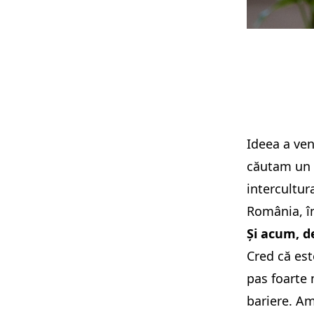
Ideea a ve
căutam un 
intercultur
România, î
Și acum, de
Cred că est
pas foarte
bariere. Am