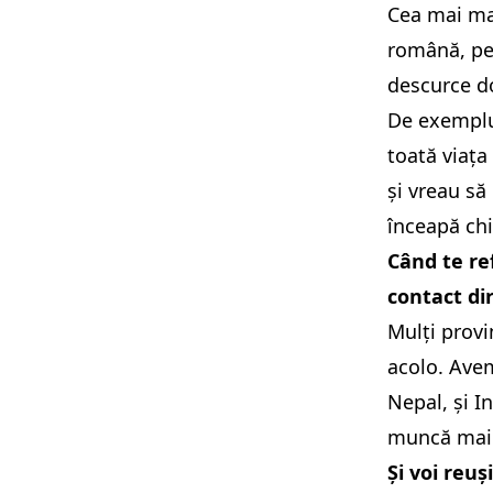
Cea mai ma
română, pen
descurce do
De exemplu,
toată viața
și vreau să
înceapă chi
Când te ref
contact di
Mulți provin
acolo. Avem
Nepal, și I
muncă mai
Și voi reu