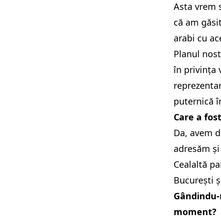
Asta vrem 
că am găsit
arabi cu ac
Planul nost
în privința
reprezentar
puternică în
Care a fost
Da, avem do
adresăm și 
Cealaltă pa
București ș
Gândindu-n
moment?