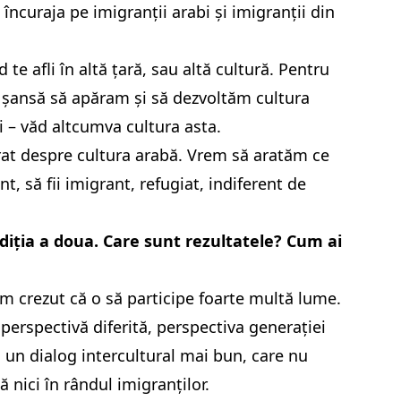
încuraja pe imigranții arabi și imigranții din
te afli în altă țară, sau altă cultură. Pentru
 o șansă să apăram și să dezvoltăm cultura
ții – văd altcumva cultura asta.
at despre cultura arabă. Vrem să aratăm ce
 să fii imigrant, refugiat, indiferent de
 ediția a doua. Care sunt rezultatele? Cum ai
am crezut că o să participe foarte multă lume.
perspectivă diferită, perspectiva generației
a un dialog intercultural mai bun, care nu
nici în rândul imigranților.