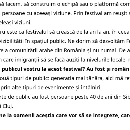
să facem, să construim o echipă sau o platformă com
 persoane cu aceeași viziune. Prin festival am reușit 
eleași viziuni.
ru este ca festivalul să crească de la an la an, în cee
 vizibilității în spațiul public. Ne dorim să dezvoltăm 
e a comunității arabe din România și nu numai. De a
 care imigranții să se facă auziți la nivelurile locale,
 publicul vostru la acest festival? Au fost și român
uă tipuri de public: generația mai tânăra, aici mă refer
prin alte tipuri de evenimente și întâlniri.
rte de public au fost persoane peste 40 de ani din Sib
i Cluj.
e la oamenii aceștia care vor să se integreze, car