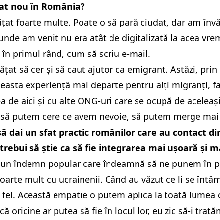
țat nou în România?
țat foarte multe. Poate o să pară ciudat, dar am învăț
unde am venit nu era atât de digitalizată la acea vre
 în primul rând, cum să scriu e-mail.
țat să cer și să caut ajutor ca emigrant. Astăzi, prin
easta experiență mai departe pentru alți migranți, f
 de aici și cu alte ONG-uri care se ocupă de aceleași 
 să putem cere ce avem nevoie, să putem merge mai d
să dai un sfat practic românilor care au contact dir
 trebui să știe ca să fie integrarea mai ușoară și ma
te un îndemn popular care îndeamnă să ne punem în p
oarte mult cu ucrainenii. Când au văzut ce li se întâm
 fel. Această empatie o putem aplica la toată lumea c
ă oricine ar putea să fie în locul lor, eu zic să-i trat