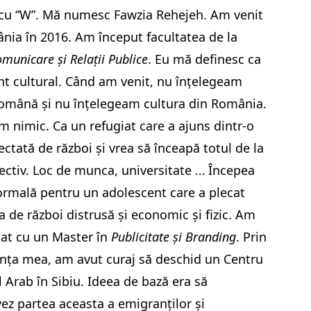
cu “W”. Mă numesc Fawzia Rehejeh. Am venit
nia în 2016. Am început facultatea de la
municare și Relații Publice
. Eu mă definesc ca
t cultural. Când am venit, nu înțelegeam
omână și nu înțelegeam cultura din România.
m nimic. Ca un refugiat care a ajuns dintr-o
ectată de război și vrea să înceapă totul de la
fectiv. Loc de munca, universitate … Începea
ormală pentru un adolescent care a plecat
a de război distrusă și economic și fizic. Am
at cu un Master în
Publicitate și Branding
. Prin
nța mea, am avut curaj să deschid un Centru
l Arab în Sibiu. Ideea de bază era să
z partea aceasta a emigranților și