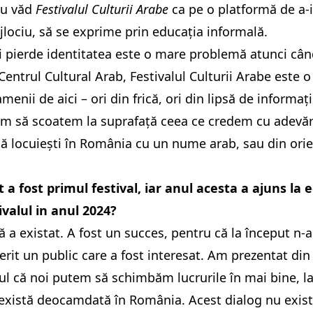
eu văd
Festivalul Culturii Arabe
ca pe o platformă de a-i 
jlociu, să se exprime prin educația informală.
ți pierde identitatea este o mare problemă atunci când 
Centrul Cultural Arab, Festivalul Culturii Arabe este
menii de aici – ori din frică, ori din lipsă de informa
ăm să scoatem la suprafață ceea ce credem cu adevăr
 locuiești în România cu un nume arab, sau din orient,
 a fost primul festival, iar anul acesta a ajuns la
ivalul in anul 2024?
 a existat. A fost un succes, pentru că la început n-
it un public care a fost interesat. Am prezentat din 
tul că noi putem să schimbăm lucrurile în mai bine, l
xistă deocamdată în România. Acest dialog nu există 