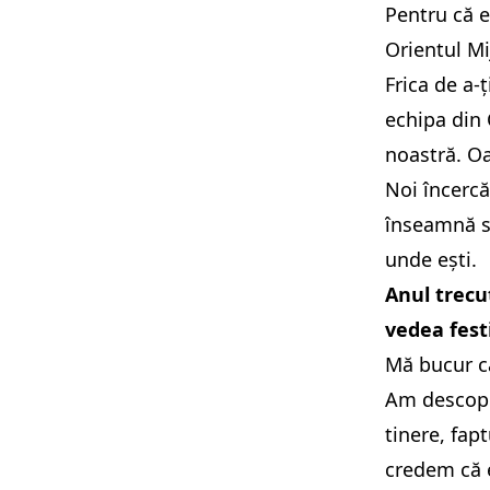
Pentru că 
Orientul Mi
Frica de a-
echipa din 
noastră. Oa
Noi încerc
înseamnă să
unde ești.
Anul trecut
vedea fest
Mă bucur că
Am descoper
tinere, fap
credem că e