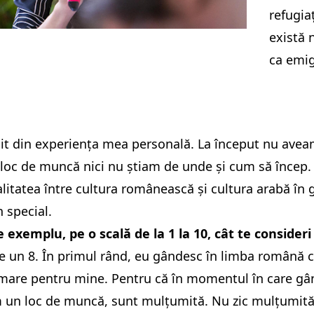
refugia
există 
ca emig
nit din experiența mea personală. La început nu avea
loc de muncă nici nu știam de unde și cum să încep.
alitatea între cultura românească și cultura arabă în ge
n special.
 exemplu, pe o scală de la 1 la 10, cât te consider
e un 8. În primul rând, eu gândesc în limba română ch
 mare pentru mine. Pentru că în momentul în care gân
 un loc de muncă, sunt mulțumită. Nu zic mulțumită î