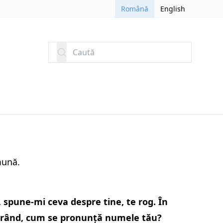
Română
English
Caută
mună.
 spune-mi ceva despre tine, te rog. În
 rând, cum se pronunță numele tău?