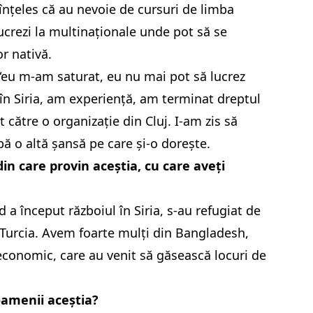
nțeles că au nevoie de cursuri de limba
crezi la multinaționale unde pot să se
or nativă.
 “eu m-am saturat, eu nu mai pot să lucrez
în Siria, am experiență, am terminat dreptul
 către o organizație din Cluj. I-am zis să
bă o altă șansă pe care și-o dorește.
din care provin aceștia, cu care aveți
nd a început războiul în Siria, s-au refugiat de
 Turcia. Avem foarte mulți din Bangladesh,
economic, care au venit să găsească locuri de
 oamenii aceștia?