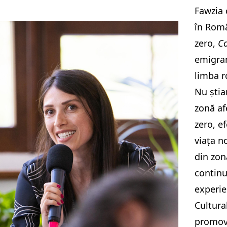
Fawzia 
în Româ
zero,
Co
emigran
limba r
Nu știa
zonă af
zero, e
viața n
din zon
continu
experie
Cultura
promove