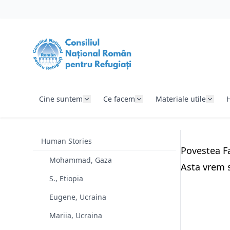
SARI LA CONȚINUT
Cine suntem
Ce facem
Materiale utile
Human Stories
Povestea Fa
Mohammad, Gaza
Asta vrem 
S., Etiopia
Eugene, Ucraina
Mariia, Ucraina