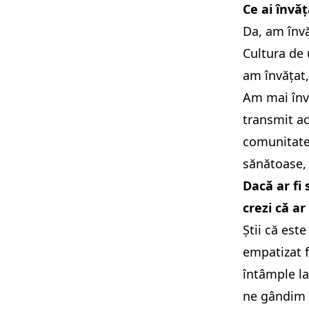
Ce ai învă
Da, am învă
Cultura de 
am învățat,
Am mai învă
transmit ac
comunitatea
sănătoase,
Dacă ar fi 
crezi că ar
Ştii că es
empatizat f
întâmple la
ne gândim c