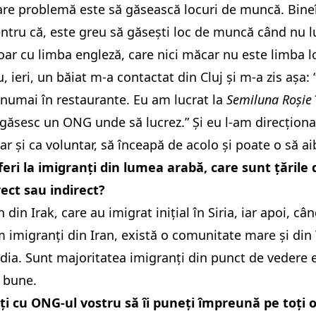
re problemă este să găsească locuri de muncă. Bineî
tru că, este greu să găsești loc de muncă când nu lu
ar cu limba engleză, care nici măcar nu este limba l
 ieri, un băiat m-a contactat din Cluj și m-a zis așa:
 numai în restaurante. Eu am lucrat la
Semiluna Roșie
 găsesc un ONG unde să lucrez.” Și eu l-am direcționat
ar și ca voluntar, să înceapă de acolo și poate o să ai
eri la imigranți din lumea arabă, care sunt țările 
rect sau indirect?
 din Irak, care au imigrat inițial în Siria, iar apoi, câ
 imigranți din Iran, există o comunitate mare și din
ndia. Sunt majoritatea imigranți din punct de vedere 
 bune.
șiți cu ONG-ul vostru să îi puneți împreună pe toți