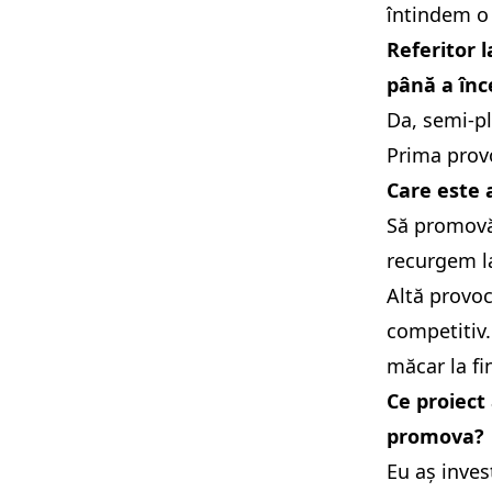
întindem o 
Referitor 
până a înc
Da, semi-pl
Prima provo
Care este 
Să promovăm
recurgem la
Altă provoc
competitiv.
măcar la fi
Ce proiect 
promova?
Eu aș inves