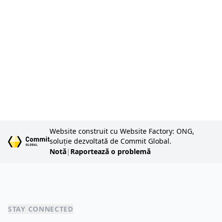
g
l
c
te
in
Website construit cu Website Factory: ONG,
soluție dezvoltată de Commit Global.
Notă
|
Raportează o problemă
STAY CONNECTED