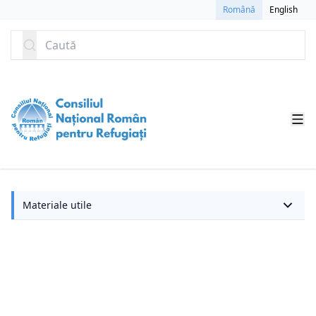
SARI LA CONȚINUT
Română
English
Caută
Ma
Materiale utile
ut
Ca
ma
in
pr