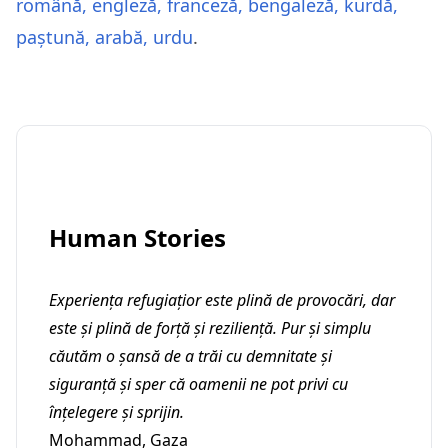
română
,
engleză
,
franceză
,
bengaleză
,
kurdă
,
paștună
,
arabă
,
urdu
.
Human Stories
Experiența refugiațior este plină de provocări, dar
este și plină de forță și reziliență. Pur și simplu
căutăm o șansă de a trăi cu demnitate și
siguranță și sper că oamenii ne pot privi cu
înțelegere și sprijin.
Mohammad, Gaza