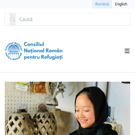
SARI LA CONȚINUT
Română
English
Caută