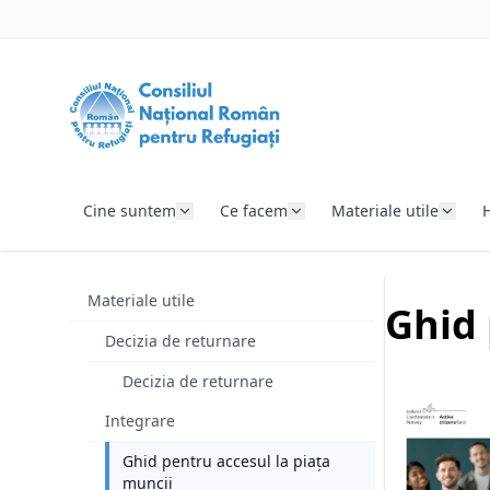
SARI LA CONȚINUT
Cine suntem
Ce facem
Materiale utile
Materiale utile
Ghid 
Decizia de returnare
Decizia de returnare
Integrare
Ghid pentru accesul la piața
muncii