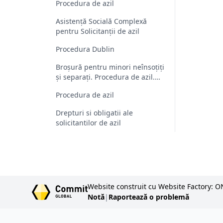
Procedura de azil
Asistență Socială Complexă
pentru Solicitanții de azil
Procedura Dublin
Broșură pentru minori neînsoțiți
și separați. Procedura de azil.
Drepturi și obligații.
Procedura de azil
Reunificarea familiei
Drepturi si obligatii ale
solicitantilor de azil
Website construit cu Website Factory: O
Notă
|
Raportează o problemă