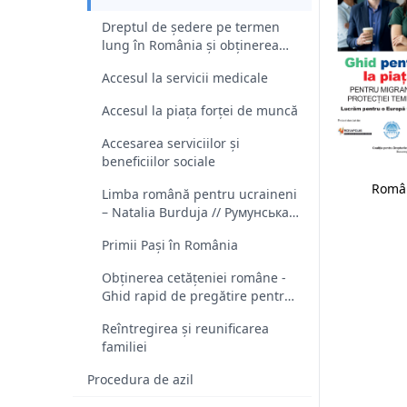
Dreptul de ședere pe termen
lung în România și obținerea
cetățeniei române
Accesul la servicii medicale
Accesul la piața forței de muncă
Accesarea serviciilor şi
beneficiilor sociale
Româ
Limba română pentru ucraineni
– Natalia Burduja // Румунська
мова для українців – Наталія
Primii Pași în România
Бурдужа
Obținerea cetățeniei române -
Ghid rapid de pregătire pentru
interviu
Reîntregirea și reunificarea
familiei
Procedura de azil