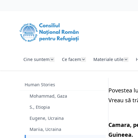
SARI LA CONȚINUT
Cine suntem
Ce facem
Materiale utile
Human Stories
Povestea l
Mohammad, Gaza
Vreau să tr
S., Etiopia
Eugene, Ucraina
Camara, pe
Mariia, Ucraina
Guineea.