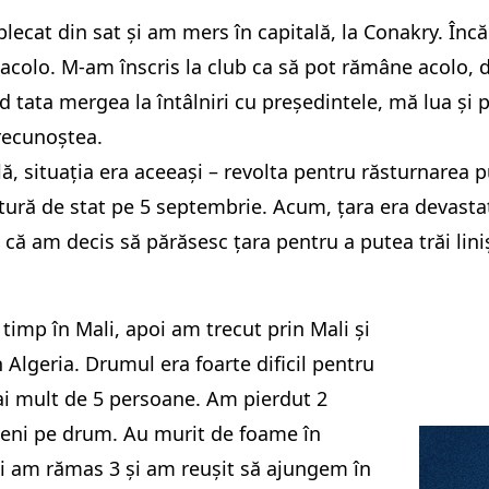
lecat din sat și am mers în capitală, la Conakry. Î
 acolo. M-am înscris la club ca să pot rămâne acolo,
d tata mergea la întâlniri cu președintele, mă lua și p
ecunoștea.
ală, situația era aceeași – revolta pentru răsturnarea p
itură de stat pe 5 septembrie. Acum, țara era devastat
a că am decis să părăsesc țara pentru a putea trăi lini
timp în Mali, apoi am trecut prin Mali și
 Algeria. Drumul era foarte dificil pentru
i mult de 5 persoane. Am pierdut 2
teni pe drum. Au murit de foame în
i am rămas 3 și am reușit să ajungem în