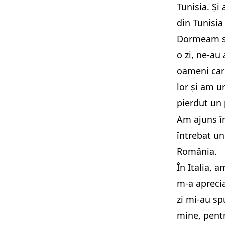
Tunisia. Și
din Tunisia 
Dormeam su
o zi, ne-au
oameni car
lor și am u
pierdut un
Am ajuns în
întrebat un
România.
În Italia, 
m-a aprecia
zi mi-au sp
mine, pentr