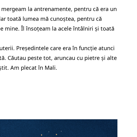
ncă mergeam la antrenamente, pentru că era un
 dar toată lumea mă cunoștea, pentru că
e mine. Îl însoțeam la acele întâlniri și toată
uterii. Președintele care era în funcție atunci
ă. Căutau peste tot, aruncau cu pietre și alte
știt. Am plecat în Mali.