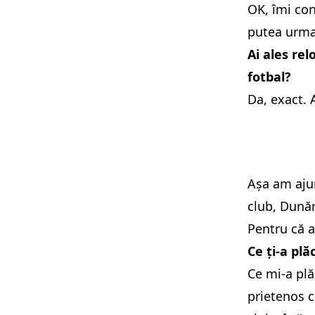
OK, îmi con
putea urma v
Ai ales re
fotbal?
Da, exact.
Așa am ajun
club, Dunăr
Pentru că a
Ce ți-a pl
Ce mi-a plă
prietenos c