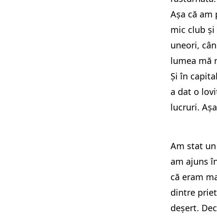
Așa că am p
mic club și
uneori, cân
lumea mă r
Și în capit
a dat o lov
lucruri. Aș
Am stat un 
am ajuns în
că eram ma
dintre prie
deșert. Dec