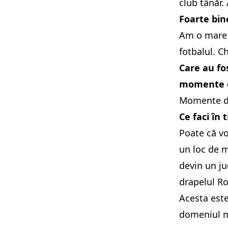
club tânăr. 
Foarte bin
Am o mare 
fotbalul. C
Care au fo
momente di
Momente dif
Ce faci în 
Poate că vo
un loc de m
devin un ju
drapelul Ro
Acesta este
domeniul 