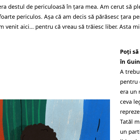
ra destul de periculoasă în țara mea. Am cerut să ple
 foarte periculos. Așa că am decis să părăsesc țara pen
 venit aici… pentru că vreau să trăiesc liber. Asta mi
Poți să
în Guin
A trebu
pentru 
era un 
ceva le
repreze
Tatăl m
un part