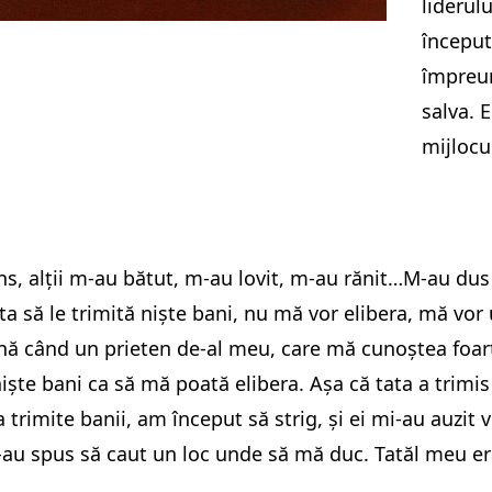
liderul
început
împreu
salva. 
mijlocu
ns, alții m-au bătut, m-au lovit, m-au rănit…M-au dus 
a să le trimită niște bani, nu mă vor elibera, mă vor
ă când un prieten de-al meu, care mă cunoștea foarte 
niște bani ca să mă poată elibera. Așa că tata a trimi
a trimite banii, am început să strig, și ei mi-au auzit
-au spus să caut un loc unde să mă duc. Tatăl meu er
.