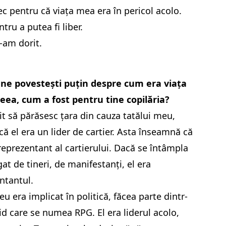
c pentru că viața mea era în pericol acolo.
tru a putea fi liber.
-am dorit.
 ne povestești puțin despre cum era viața
eea, cum a fost pentru tine copilăria?
it să părăsesc țara din cauza tatălui meu,
că el era un lider de cartier. Asta înseamnă că
reprezentant al cartierului. Dacă se întâmpla
gat de tineri, de manifestanți, el era
ntantul.
eu era implicat în politică, făcea parte dintr-
id care se numea RPG. El era liderul acolo,