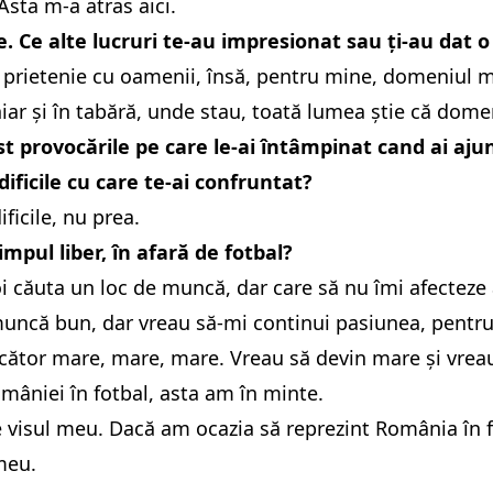
Asta m-a atras aici.
e. Ce alte lucruri te-au impresionat sau ți-au dat
prietenie cu oamenii, însă, pentru mine, domeniul me
hiar și în tabără, unde stau, toată lumea știe că dom
st provocările pe care le-ai întâmpinat cand ai aju
ficile cu care te-ai confruntat?
icile, nu prea.
timpul liber, în afară de fotbal?
i căuta un loc de muncă, dar care să nu îmi afecteze
uncă bun, dar vreau să-mi continui pasiunea, pentru
cător mare, mare, mare. Vreau să devin mare și vrea
mâniei în fotbal, asta am în minte.
 visul meu. Dacă am ocazia să reprezint România în fo
meu.