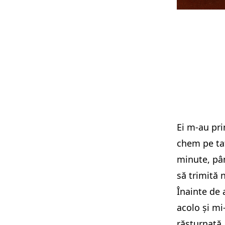
Ei m-au pri
chem pe tat
minute, pân
să trimită 
Înainte de 
acolo și mi
răsturnată