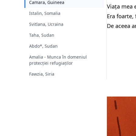
Camara, Guineea
Viața mea e
Istalin, Somalia
Era foarte,
Svitlana, Ucraina
De aceea am
Taha, Sudan
Abdo*, Sudan
Amalia - Munca în domeniul
protecției refugiaților
Fawzia, Siria