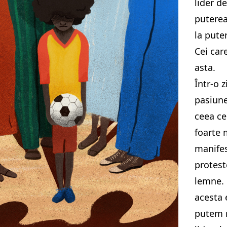
lider de
puterea
la pute
Cei car
asta.
Într-o 
pasiune
ceea ce
foarte 
manifest
protest
lemne. 
acesta e
putem r