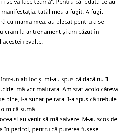
ui i se va face teamă”. Pentru că, odată ce au
 manifestația, tatăl meu a fugit. A fugit
nă cu mama mea, au plecat pentru a se
Eu eram la antrenament și am căzut în
l acestei revolte.
într-un alt loc și mi-au spus că dacă nu îl
 ucide, mă vor maltrata. Am stat acolo câteva
bine, l-a sunat pe tata. I-a spus că trebuie
s o mică sumă.
 vocea și au venit să mă salveze. M-au scos de
a în pericol, pentru că puterea fusese