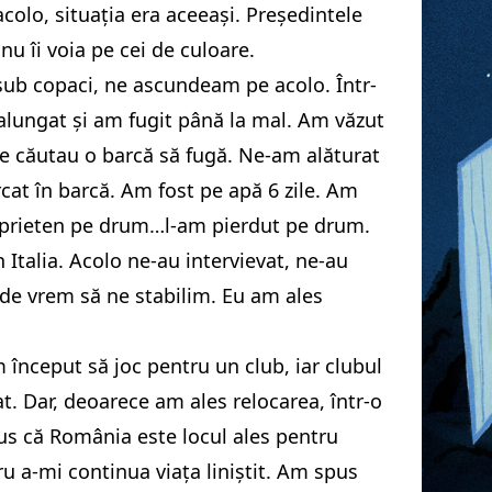
 acolo, situația era aceeași. Președintele
nu îi voia pe cei de culoare.
b copaci, ne ascundeam pe acolo. Într-
 alungat și am fugit până la mal. Am văzut
e căutau o barcă să fugă. Ne-am alăturat
rcat în barcă. Am fost pe apă 6 zile. Am
 prieten pe drum…l-am pierdut pe drum.
 Italia. Acolo ne-au intervievat, ne-au
de vrem să ne stabilim. Eu am ales
am început să joc pentru un club, iar clubul
t. Dar, deoarece am ales relocarea, într-o
us că România este locul ales pentru
u a-mi continua viața liniștit. Am spus