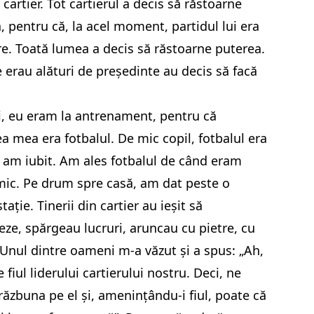
 cartier. Tot cartierul a decis să răstoarne
, pentru că, la acel moment, partidul lui era
re. Toată lumea a decis să răstoarne puterea.
e erau alături de președinte au decis să facă
zi, eu eram la antrenament, pentru că
a mea era fotbalul. De mic copil, fotbalul era
 am iubit. Am ales fotbalul de când eram
mic. Pe drum spre casă, am dat peste o
ație. Tinerii din cartier au ieșit să
eze, spărgeau lucruri, aruncau cu pietre, cu
Unul dintre oameni m-a văzut și a spus: „Ah,
 fiul liderului cartierului nostru. Deci, ne
ăzbuna pe el și, amenințându-i fiul, poate că