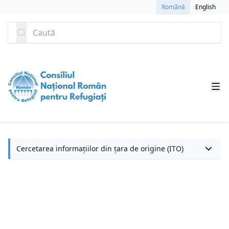
SARI LA CONȚINUT
Română
English
Caută
C
Cercetarea informațiilor din țara de origine (ITO)
in
di
ța
d
or