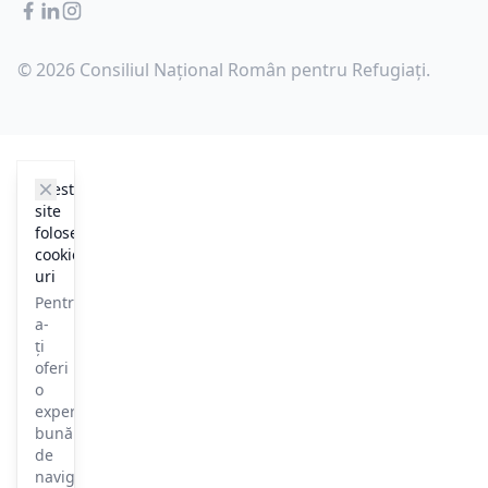
Facebook
LinkedIn
Instagram
© 2026 Consiliul Național Român pentru Refugiați.
cookie_notice.clos3
Acest
site
folosește
cookie-
uri
Pentru
a-
ți
oferi
o
experiență
bună
de
navigare,