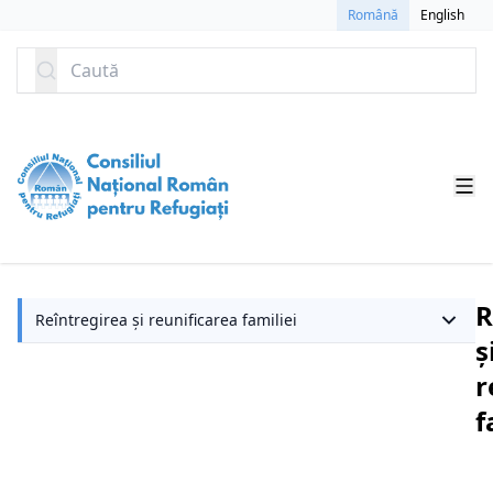
SARI LA CONȚINUT
Română
English
Caută
R
Reîntregirea și reunificarea familiei
ș
r
f