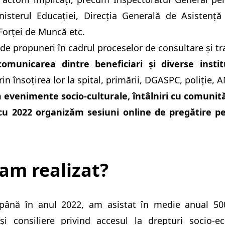
nisterul Educației, Direcția Generală de Asistență 
Forței de Muncă etc.
de propuneri în cadrul proceselor de consultare și t
comunicarea dintre beneficiari și diverse instit
rin însoțirea lor la spital, primării, DGASPC, poliție, 
evenimente socio-culturale, întâlniri cu comunități
cu 2022 organizăm sesiuni online de pregătire p
 am realizat?
până în anul 2022, am asistat în medie anual 500
 și consiliere privind accesul la drepturi socio-e