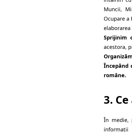
Muncii, Mi
Ocupare a 
elaborarea 
Sprijinim 
acestora, p
Organizăm 
Începând 
române.
3. Ce
În medie, 
informații