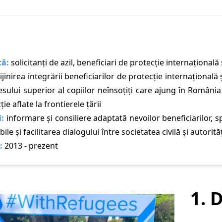
tă:
solicitanți de azil, beneficiari de protecție internaționa
ijinirea integrării beneficiarilor de protecție internațional
resului superior al copiilor neînsoțiți care ajung în Români
ie aflate la frontierele țării
i:
informare și consiliere adaptată nevoilor beneficiarilor, spr
ile și facilitarea dialogului între societatea civilă și autori
:
2013 - prezent
1. 