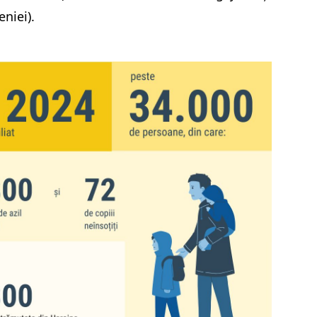
niei).