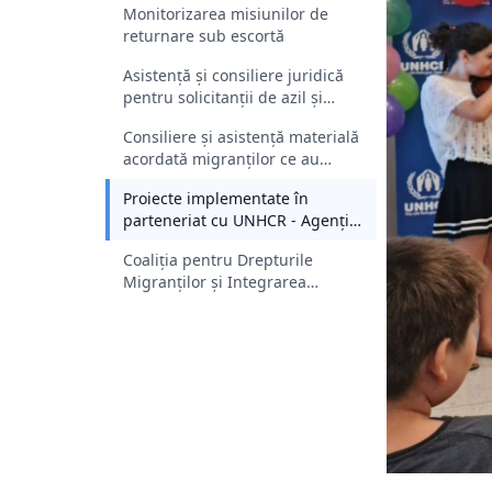
Monitorizarea misiunilor de
returnare sub escortă
Asistenţă şi consiliere juridică
pentru solicitanții de azil și
beneficiarii de protecție
Consiliere și asistență materială
internațională din România
acordată migranților ce au
primit o decizie de returnare
Proiecte implementate în
parteneriat cu UNHCR - Agenția
ONU pentru Refugiați
Coaliția pentru Drepturile
Migranților și Integrarea
Refugiaților