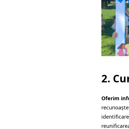
2. C
Oferim info
recunoașter
identificar
reunificare