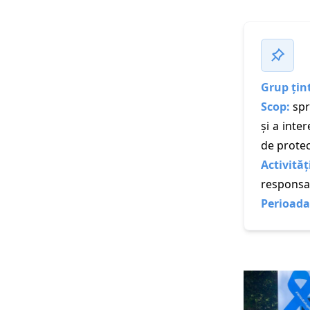
Grup țin
Scop:
spr
și a inte
de protecț
Activităț
responsab
Perioada