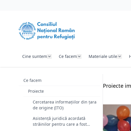
SARI LA CONȚINUT
Cine suntem
Ce facem
Materiale utile
Ce facem
Proiecte i
Proiecte
Cercetarea informațiilor din țara
de origine (ITO)
Asistență juridică acordată
străinilor pentru care a fost
emisă o decizie de returnare