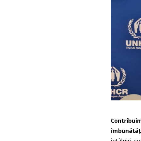
Contribui
îmbunătățir
întâlniri c