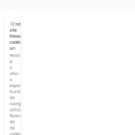
cookie_notice.clos3
Acest
site
folosește
cookie-
uri
Pentru
a-
ți
oferi
o
experiență
bună
de
navigare,
utilizăm
fișiere
de
tip
cookie.