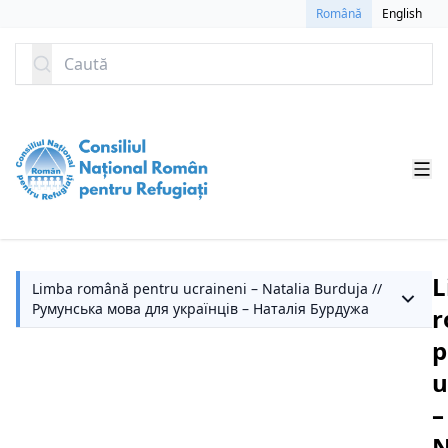
SARI LA CONȚINUT
Română
English
Caută
L
Limba română pentru ucraineni – Natalia Burduja //
Румунська мова для українців – Наталія Бурдужа
r
p
u
–
N